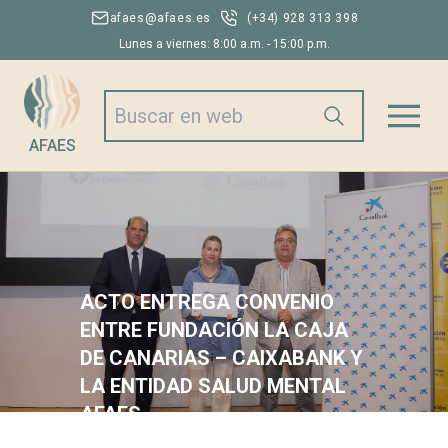
afaes@afaes.es
(+34) 928 313 398
Lunes a viernes: 8:00 a.m. - 15:00 p.m.
AFAES
ACTO ENTREGA CONVENIO
ENTRE FUNDACIÓN LA CAJA
DE CANARIAS – CAIXABANK Y
LA ENTIDAD SALUD MENTAL
AFAES
23/12/2024