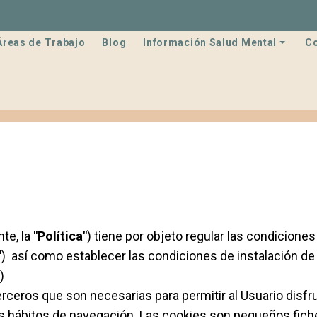
Áreas de Trabajo
Blog
Información Salud Mental
C
nte, la
"Política"
) tiene por objeto regular las condiciones
"
) así como establecer las condiciones de instalación de
)
terceros que son necesarias para permitir al Usuario disfru
s hábitos de navegación. Las cookies son pequeños fiche