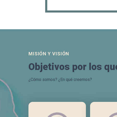
MISIÓN Y VISIÓN
Objetivos por los q
¿Cómo somos? ¿En qué creemos?