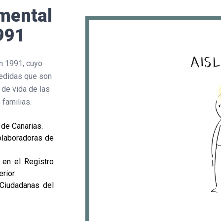
 mental
991
n 1991, cuyo
medidas que son
 de vida de las
familias.
 de Canarias.
Colaboradoras de
a en el Registro
rior.
 Ciudadanas del