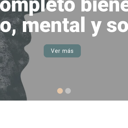
completo biene
co, mental y so
Ver más