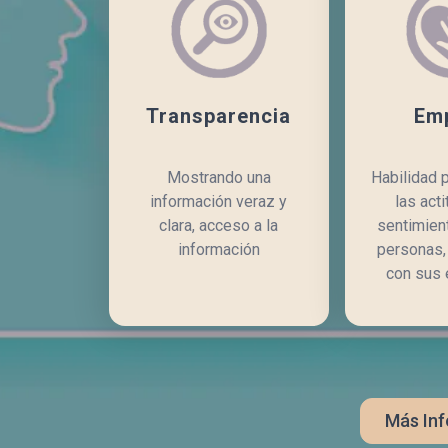
Transparencia
Emp
Mostrando una
Habilidad 
información veraz y
las act
clara, acceso a la
sentimien
información
personas,
con sus
Más In